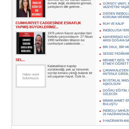
övmek değil; eksiklerini görmek,
GÜRSOY VAKFI, 
yanlışlarını dile getirme...
VASİYETİNİ YAŞ
DSİ'DEN İNEBOLU
KORUMA YATIRIM
CUMHURİYET CADDESİNDE ESNAFLIK
RUH VE KALIP
YAPMIŞ BÜYÜKLERİMİZ...
İNEBOLU'DA YERE
1976 yılının Kasım ayından beri
İnebolu çarşısındayım. 27 Nisan
KAHVERENGİ KOK
1990 tarihinden itibaren ise
ARISI DOĞAYA SA
cumhuriyet caddesinde ...
BİR OKUL, BİR 
SESSİZ FEDÂKARL
SEL...
MEHMET REİS: 
ETMEYİ ÖĞRETTİ
Kalabalıkların kapılıp
sürüklendiği, pek az kimsenin
ÇANAKKALE'DEN
sıyrılıp kenara çıktığı bulanık bir
ANTENLE GİRDİ
sel yaşanan hayat. Öyle bi...
İKİ İSTİKLAL MA
AŞKOLSUN!
DOĞRU EĞİTİM,
GELECEK
MİMAR AHMET E
BULUŞTU
İNEBOLU SAHİLİ
20 HAZİRAN'DA 
9 HAZİRAN'IN AN