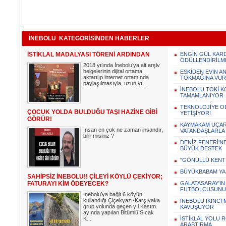
İNEBOLU KATEGORİSİNDEN HABERLER
İSTİKLAL MADALYASI TÖRENİ ARDINDAN
ENGİN GÜL KARDE
ÖDÜLLENDİRİLM
2018 yılında İnebolu’ya ait arşiv
belgelerinin dijital ortama
ESKİDEN EVİN A
aktarılıp internet ortamında
TOKMAĞINA VURU
paylaşılmasıyla, uzun yı...
İNEBOLU TOKİ K
TAMAMLANIYOR
TEKNOLOJİYE ODA
ÇOCUK YOLDA BULDUĞU TAŞI HAZİNE GİBİ
YETİŞİYOR!
GÖRÜR!
KAYMAKAM UÇAR
İnsan en çok ne zaman insandır,
VATANDAŞLARLA
bilir misiniz ?
DENİZ FENERİ'N
BÜYÜK DESTEK
"GÖNÜLLÜ KENT 
BÜYÜKBABAM YA
SAHİPSİZ İNEBOLU!! ÇİLEYİ KÖYLÜ ÇEKİYOR;
FATURAYI KİM ÖDEYECEK?
GALATASARAY'IN
FUTBOLCUSUNU 
İnebolu’ya bağlı 6 köyün
kullandığı Çiçekyazı-Karşıyaka
İNEBOLU İKİNCİ
grup yolunda geçen yıl Kasım
KAVUŞUYOR
ayında yapılan Bitümlü Sıcak
K...
İSTİKLAL YOLU R
ARAŞTIRMA