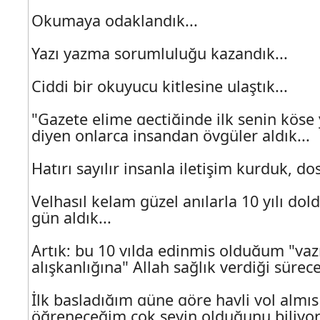
Okumaya odaklandık...
Yazı yazma sorumluluğu kazandık...
Ciddi bir okuyucu kitlesine ulaştık...
"Gazete elime geçtiğinde ilk senin köşe
diyen onlarca insandan övgüler aldık...
Hatırı sayılır insanla iletişim kurduk, dos
Velhasıl kelam güzel anılarla 10 yılı dol
gün aldık...
Artık; bu 10 yılda edinmiş olduğum "ya
alışkanlığına" Allah sağlık verdiği sürec
İlk başladığım güne göre hayli yol almı
öğreneceğim çok şeyin olduğunu biliyo