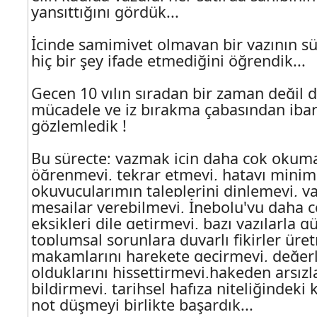
yansıttığını gördük...
İçinde samimiyet olmayan bir yazının sü
hiç bir şey ifade etmediğini öğrendik...
Geçen 10 yılın sıradan bir zaman değil de,
mücadele ve iz bırakma çabasından iba
gözlemledik !
Bu süreçte; yazmak için daha çok okuma
öğrenmeyi, tekrar etmeyi, hatayı mini
okuyucularımın taleplerini dinlemeyi, y
mesajlar verebilmeyi, İnebolu'yu daha ç
eksikleri dile getirmeyi, bazı yazılarla
toplumsal sorunlara duyarlı fikirler üret
makamlarını harekete geçirmeyi, değerl
olduklarını hissettirmeyi,hakeden arsızl
bildirmeyi, tarihsel hafıza niteliğindeki 
not düşmeyi birlikte başardık...