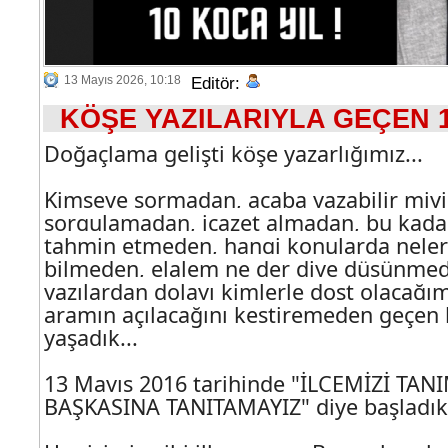
13 Mayıs 2026, 10:18
Editör:
KÖŞE YAZILARIYLA GEÇEN 1
Doğaçlama gelişti köşe yazarlığımız...
Kimseye sormadan, acaba yazabilir miy
sorgulamadan, icazet almadan, bu kada
tahmin etmeden, hangi konularda neler
bilmeden, elalem ne der diye düşünmed
yazılardan dolayı kimlerle dost olacağım
aramın açılacağını kestiremeden geçen 
yaşadık...
13 Mayıs 2016 tarihinde "İLÇEMİZİ TA
BAŞKASINA TANITAMAYIZ" diye başladık.