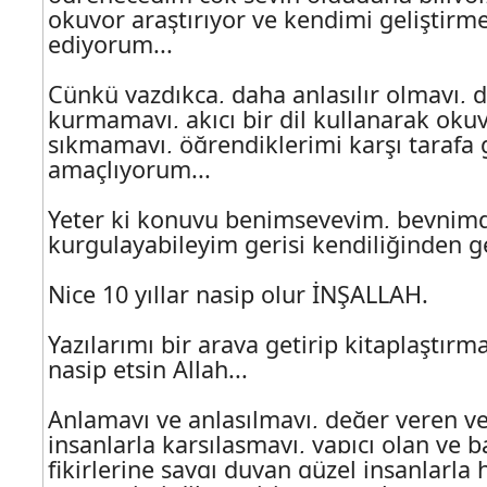
okuyor araştırıyor ve kendimi geliştir
ediyorum...
Çünkü yazdıkça, daha anlaşılır olmayı,
kurmamayı, akıcı bir dil kullanarak oku
sıkmamayı, öğrendiklerimi karşı tarafa
amaçlıyorum...
Yeter ki konuyu benimseyeyim, beynim
kurgulayabileyim gerisi kendiliğinden gel
Nice 10 yıllar nasip olur İNŞALLAH.
Yazılarımı bir araya getirip kitaplaştır
nasip etsin Allah...
Anlamayı ve anlaşılmayı, değer veren v
insanlarla karşılaşmayı, yapıcı olan ve b
fikirlerine saygı duyan güzel insanlarla