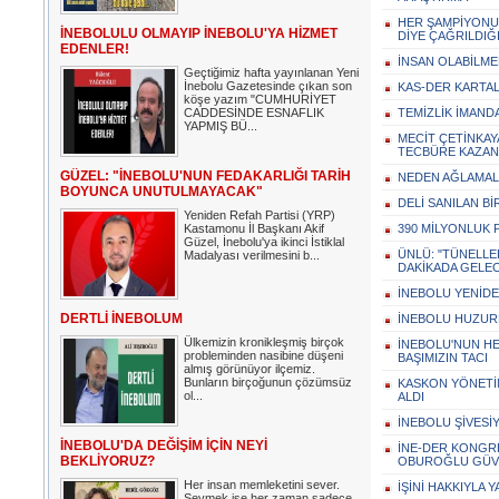
HER ŞAMPİYONUN
İNEBOLULU OLMAYIP İNEBOLU'YA HİZMET
DİYE ÇAĞRILDIĞ
EDENLER!
İNSAN OLABİLME
Geçtiğimiz hafta yayınlanan Yeni
İnebolu Gazetesinde çıkan son
KAS-DER KARTAL
köşe yazım "CUMHURİYET
CADDESİNDE ESNAFLIK
TEMİZLİK İMANDA
YAPMIŞ BÜ...
MECİT ÇETİNKAY
TECBÜRE KAZAN
GÜZEL: "İNEBOLU'NUN FEDAKARLIĞI TARİH
NEDEN AĞLAMALI
BOYUNCA UNUTULMAYACAK"
DELİ SANILAN Bİ
Yeniden Refah Partisi (YRP)
Kastamonu İl Başkanı Akif
390 MİLYONLUK 
Güzel, İnebolu'ya ikinci İstiklal
ÜNLÜ: "TÜNELLER
Madalyası verilmesini b...
DAKİKADA GELEC
İNEBOLU YENİDE
DERTLİ İNEBOLUM
İNEBOLU HUZURE
Ülkemizin kronikleşmiş birçok
İNEBOLU'NUN HE
probleminden nasibine düşeni
BAŞIMIZIN TACI
almış görünüyor ilçemiz.
Bunların birçoğunun çözümsüz
KASKON YÖNETİM
ol...
ALDI
İNEBOLU ŞİVESİ
İNEBOLU'DA DEĞİŞİM İÇİN NEYİ
İNE-DER KONGR
BEKLİYORUZ?
OBUROĞLU GÜVE
Her insan memleketini sever.
İŞİNİ HAKKIYLA 
Sevmek ise her zaman sadece