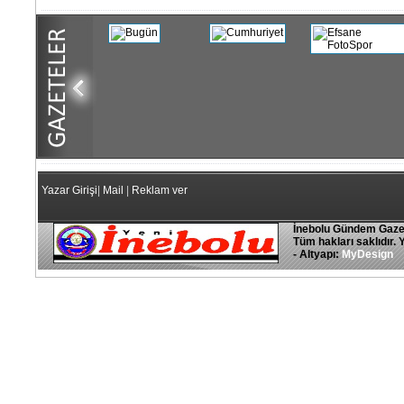
Yazar Girişi
|
Mail
|
Reklam ver
İnebolu Gündem Gaze
Tüm hakları saklıdır. 
- Altyapı:
MyDesign