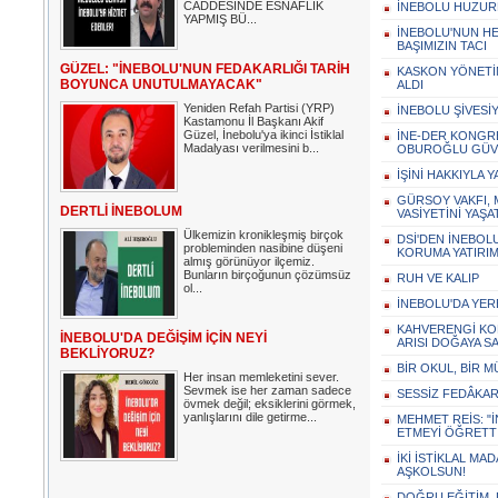
CADDESİNDE ESNAFLIK
İNEBOLU HUZURE
YAPMIŞ BÜ...
İNEBOLU'NUN HE
BAŞIMIZIN TACI
GÜZEL: "İNEBOLU'NUN FEDAKARLIĞI TARİH
KASKON YÖNETİM
BOYUNCA UNUTULMAYACAK"
ALDI
Yeniden Refah Partisi (YRP)
İNEBOLU ŞİVESİ
Kastamonu İl Başkanı Akif
Güzel, İnebolu'ya ikinci İstiklal
İNE-DER KONGR
Madalyası verilmesini b...
OBUROĞLU GÜVE
İŞİNİ HAKKIYLA 
GÜRSOY VAKFI, 
DERTLİ İNEBOLUM
VASİYETİNİ YAŞ
Ülkemizin kronikleşmiş birçok
DSİ'DEN İNEBOLU
probleminden nasibine düşeni
KORUMA YATIRIM
almış görünüyor ilçemiz.
Bunların birçoğunun çözümsüz
RUH VE KALIP
ol...
İNEBOLU'DA YERE
KAHVERENGİ KOK
İNEBOLU'DA DEĞİŞİM İÇİN NEYİ
ARISI DOĞAYA SA
BEKLİYORUZ?
BİR OKUL, BİR 
Her insan memleketini sever.
Sevmek ise her zaman sadece
SESSİZ FEDÂKARL
övmek değil; eksiklerini görmek,
yanlışlarını dile getirme...
MEHMET REİS: 
ETMEYİ ÖĞRETTİ
İKİ İSTİKLAL MA
AŞKOLSUN!
DOĞRU EĞİTİM,