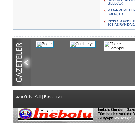
GELECEK
MİMAR AHMET E
BULUŞTU
İNEBOLU SAHİLİ
20 HAZİRAN'DA 
Yazar Girişi
|
Mail
|
Reklam ver
İnebolu Gündem Gaze
Tüm hakları saklıdır. 
- Altyapı:
MyDesign