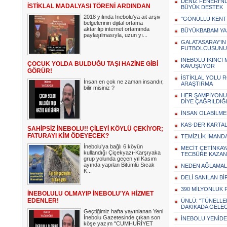
DENİZ FENERİ'N
İSTİKLAL MADALYASI TÖRENİ ARDINDAN
BÜYÜK DESTEK
2018 yılında İnebolu’ya ait arşiv
"GÖNÜLLÜ KENT 
belgelerinin dijital ortama
aktarılıp internet ortamında
BÜYÜKBABAM YA
paylaşılmasıyla, uzun yı...
GALATASARAY'IN
FUTBOLCUSUNU 
İNEBOLU İKİNCİ
ÇOCUK YOLDA BULDUĞU TAŞI HAZİNE GİBİ
KAVUŞUYOR
GÖRÜR!
İSTİKLAL YOLU R
İnsan en çok ne zaman insandır,
ARAŞTIRMA
bilir misiniz ?
HER ŞAMPİYONUN
DİYE ÇAĞRILDIĞ
İNSAN OLABİLME
KAS-DER KARTAL
SAHİPSİZ İNEBOLU!! ÇİLEYİ KÖYLÜ ÇEKİYOR;
FATURAYI KİM ÖDEYECEK?
TEMİZLİK İMANDA
İnebolu’ya bağlı 6 köyün
MECİT ÇETİNKAY
kullandığı Çiçekyazı-Karşıyaka
TECBÜRE KAZAN
grup yolunda geçen yıl Kasım
ayında yapılan Bitümlü Sıcak
NEDEN AĞLAMALI
K...
DELİ SANILAN Bİ
390 MİLYONLUK 
İNEBOLULU OLMAYIP İNEBOLU'YA HİZMET
EDENLER!
ÜNLÜ: "TÜNELLER
DAKİKADA GELEC
Geçtiğimiz hafta yayınlanan Yeni
İnebolu Gazetesinde çıkan son
İNEBOLU YENİDE
köşe yazım "CUMHURİYET