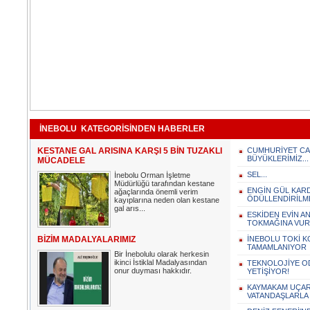
İNEBOLU KATEGORİSİNDEN HABERLER
KESTANE GAL ARISINA KARŞI 5 BİN TUZAKLI
CUMHURİYET CA
BÜYÜKLERİMİZ...
MÜCADELE
SEL...
İnebolu Orman İşletme
Müdürlüğü tarafından kestane
ENGİN GÜL KARDE
ağaçlarında önemli verim
ÖDÜLLENDİRİLM
kayıplarına neden olan kestane
gal arıs...
ESKİDEN EVİN A
TOKMAĞINA VURU
BİZİM MADALYALARIMIZ
İNEBOLU TOKİ K
TAMAMLANIYOR
Bir İnebolulu olarak herkesin
ikinci İstiklal Madalyasından
TEKNOLOJİYE ODA
onur duyması hakkıdır.
YETİŞİYOR!
KAYMAKAM UÇAR
VATANDAŞLARLA