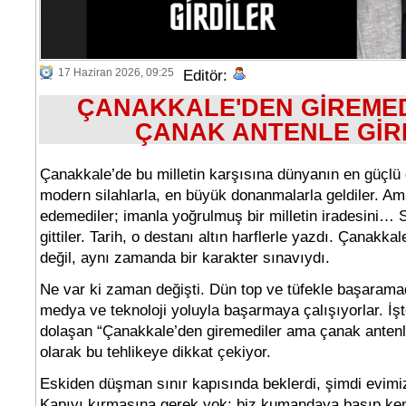
17 Haziran 2026, 09:25
Editör:
ÇANAKKALE'DEN GİREME
ÇANAK ANTENLE GİR
Çanakkale’de bu milletin karşısına dünyanın en güçlü o
modern silahlarla, en büyük donanmalarla geldiler. Am
edemediler; imanla yoğrulmuş bir milletin iradesini… S
gittiler. Tarih, o destanı altın harflerle yazdı. Çanakka
değil, aynı zamanda bir karakter sınavıydı.
Ne var ki zaman değişti. Dün top ve tüfekle başaramad
medya ve teknoloji yoluyla başarmaya çalışıyorlar. İşte 
dolaşan “Çanakkale’den giremediler ama çanak antenle
olarak bu tehlikeye dikkat çekiyor.
Eskiden düşman sınır kapısında beklerdi, şimdi evimiz
Kapıyı kırmasına gerek yok; biz kumandaya basıp ken