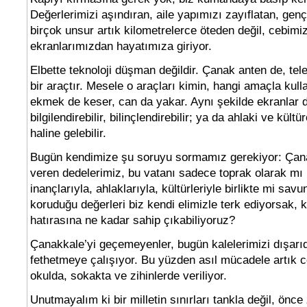
Değerlerimizi aşındıran, aile yapımızı zayıflatan, gençl
birçok unsur artık kilometrelerce öteden değil, cebimi
ekranlarımızdan hayatımıza giriyor.
Elbette teknoloji düşman değildir. Çanak anten de, tel
bir araçtır. Mesele o araçları kimin, hangi amaçla kulla
ekmek de keser, can da yakar. Aynı şekilde ekranlar 
bilgilendirebilir, bilinçlendirebilir; ya da ahlaki ve kül
haline gelebilir.
Bugün kendimize şu soruyu sormamız gerekiyor: Çana
veren dedelerimiz, bu vatanı sadece toprak olarak mı
inançlarıyla, ahlaklarıyla, kültürleriyle birlikte mi sav
koruduğu değerleri biz kendi elimizle terk ediyorsak, k
hatırasına ne kadar sahip çıkabiliyoruz?
Çanakkale’yi geçemeyenler, bugün kalelerimizi dışarıd
fethetmeye çalışıyor. Bu yüzden asıl mücadele artık c
okulda, sokakta ve zihinlerde veriliyor.
Unutmayalım ki bir milletin sınırları tankla değil, önce z